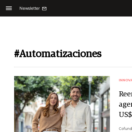
Newsletter
#Automatizaciones
INNOV
Ree
agen
US$
Cofunda