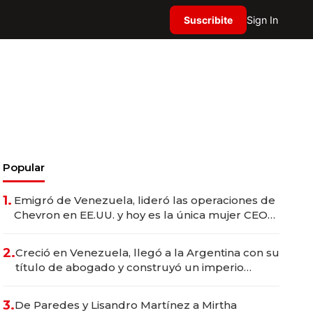
Suscribite
Sign In
Popular
1.
Emigró de Venezuela, lideró las operaciones de
Chevron en EE.UU. y hoy es la única mujer CEO
en Vaca Muerta
2.
Creció en Venezuela, llegó a la Argentina con su
título de abogado y construyó un imperio
gastronómico que revoluciona las marcas "fast
premium"
3.
De Paredes y Lisandro Martínez a Mirtha