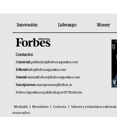
Innovación
Liderazgo
Money
Contactos
Comercial:
publicidad@forbesargentina.com
Editorial:
info@forbesargentina.com
Summit:
summitforbes@forbesargentina.com
Suscripciones:
suscripciones@forbes.ar
Forbes Argentina es publicada por HT Media SA.
MediaKit
|
Newsletter
|
Contacto
|
Valores y estándares editorial
reservados.