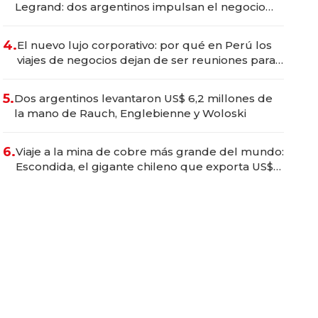
Legrand: dos argentinos impulsan el negocio
del wellness deportivo y el cuidado corporal
4.
El nuevo lujo corporativo: por qué en Perú los
viajes de negocios dejan de ser reuniones para
convertirse en experiencias transformadoras
5.
Dos argentinos levantaron US$ 6,2 millones de
la mano de Rauch, Englebienne y Woloski
6.
Viaje a la mina de cobre más grande del mundo:
Escondida, el gigante chileno que exporta US$
14.000 millones anuales