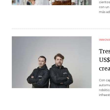
ciento
con un 
más ade
INNOV
Tre
US$
cre
Con cap
automat
robótic
infraes