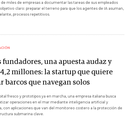
s de miles de empresas a documentar las tareas de sus empleados
objetivo claro: preparar el terreno para que los agentes de IA asuman,
lante, procesos repetitivos.
ACIÓN
s fundadores, una apuesta audaz y
4,2 millones: la startup que quiere
ar barcos que navegan solos
ital fresco y prototipos ya en marcha, una empresa italiana busca
izar operaciones en el mar mediante inteligencia artificial y
a, con aplicaciones que van del monitoreo costero a la protección de
tructura submarina clave.