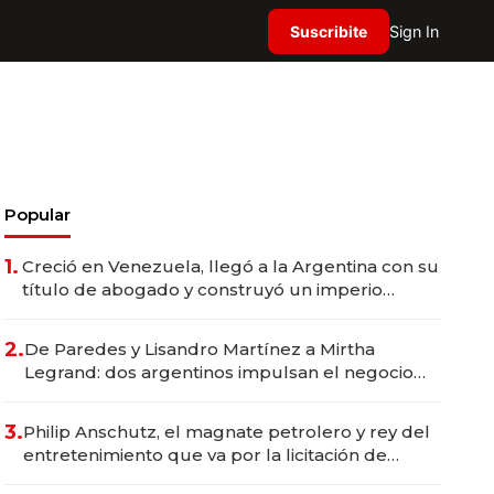
Suscribite
Sign In
Popular
1.
Creció en Venezuela, llegó a la Argentina con su
título de abogado y construyó un imperio
gastronómico que revoluciona las marcas "fast
premium"
2.
De Paredes y Lisandro Martínez a Mirtha
Legrand: dos argentinos impulsan el negocio
del wellness deportivo y el cuidado corporal
3.
Philip Anschutz, el magnate petrolero y rey del
entretenimiento que va por la licitación de
Tecnópolis junto a Fénix