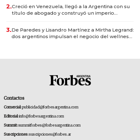
2.
Creció en Venezuela, llegó a la Argentina con su
título de abogado y construyó un imperio
gastronómico que revoluciona las marcas "fast
premium"
3.
De Paredes y Lisandro Martínez a Mirtha Legrand:
dos argentinos impulsan el negocio del wellness
deportivo y el cuidado corporal
Contactos
Comercial:
publicidad@forbesargentina.com
Editorial:
info@forbesargentina.com
Summit:
summitforbes@forbesargentina.com
Suscripciones:
suscripciones@forbes.ar