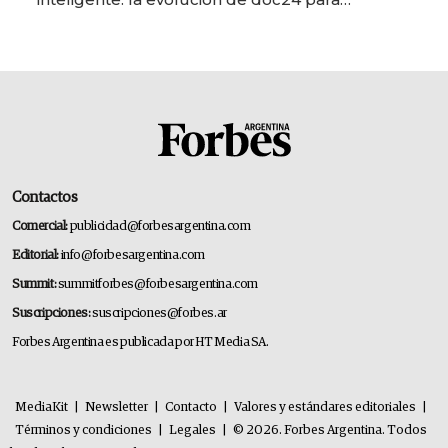
transformar a las organizaciones
Contactos
Comercial:
publicidad@forbesargentina.com
Editorial:
info@forbesargentina.com
Summit:
summitforbes@forbesargentina.com
Suscripciones:
suscripciones@forbes.ar
Forbes Argentina es publicada por HT Media SA.
MediaKit
|
Newsletter
|
Contacto
|
Valores y estándares editoriales
|
Términos y condiciones
|
Legales
|
© 2026. Forbes Argentina. Todos