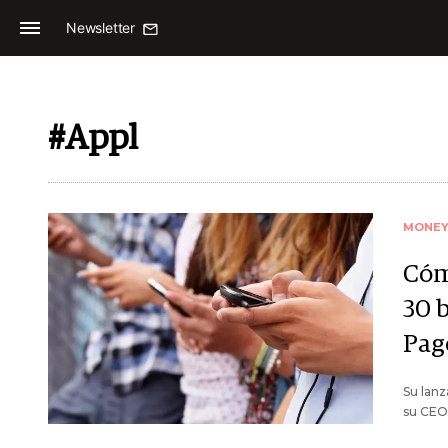
Newsletter
#Appl
MONE
Cóm
30 
Pag
Su lanz
su CEO,