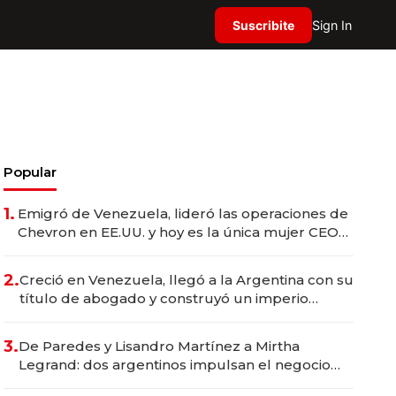
Suscribite
Sign In
Popular
1.
Emigró de Venezuela, lideró las operaciones de
Chevron en EE.UU. y hoy es la única mujer CEO
en Vaca Muerta
2.
Creció en Venezuela, llegó a la Argentina con su
título de abogado y construyó un imperio
gastronómico que revoluciona las marcas "fast
premium"
3.
De Paredes y Lisandro Martínez a Mirtha
Legrand: dos argentinos impulsan el negocio
del wellness deportivo y el cuidado corporal