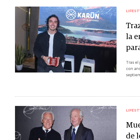
LIFEST
Tra
la 
par
Tras el
con ans
septiem
LIFEST
Mue
de 