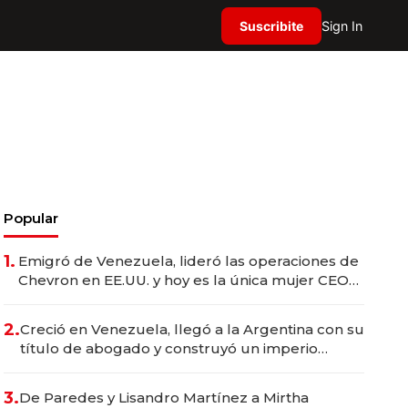
Suscribite
Sign In
Popular
1.
Emigró de Venezuela, lideró las operaciones de
Chevron en EE.UU. y hoy es la única mujer CEO
en Vaca Muerta
2.
Creció en Venezuela, llegó a la Argentina con su
título de abogado y construyó un imperio
gastronómico que revoluciona las marcas "fast
premium"
3.
De Paredes y Lisandro Martínez a Mirtha