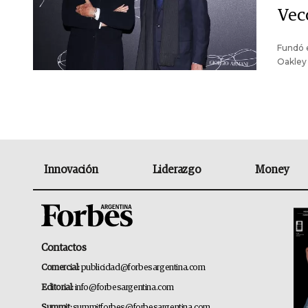
Vec
Fundó 
Oakley 
Innovación
Liderazgo
Money
Contactos
Comercial:
publicidad@forbesargentina.com
Editorial:
info@forbesargentina.com
Summit:
summitforbes@forbesargentina.com