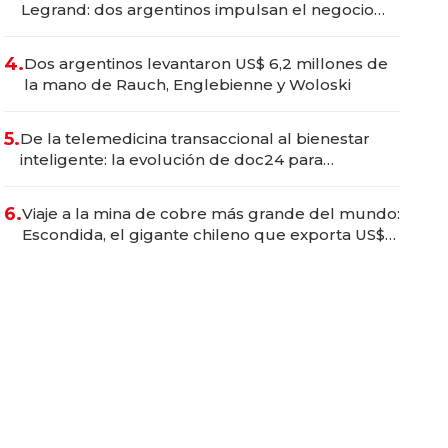
Legrand: dos argentinos impulsan el negocio
del wellness deportivo y el cuidado corporal
4.
Dos argentinos levantaron US$ 6,2 millones de
la mano de Rauch, Englebienne y Woloski
5.
De la telemedicina transaccional al bienestar
inteligente: la evolución de doc24 para
transformar a las organizaciones
6.
Viaje a la mina de cobre más grande del mundo:
Escondida, el gigante chileno que exporta US$
14.000 millones anuales