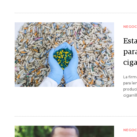
NEGOC
Est
para
ciga
La firm
para le
produci
cigarril
NEGOC