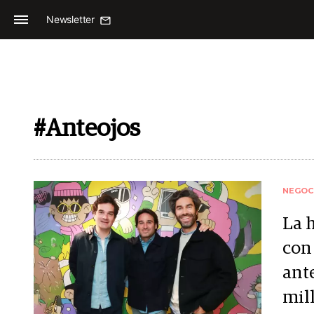
Newsletter
#Anteojos
NEGOC
La 
con
ant
mil