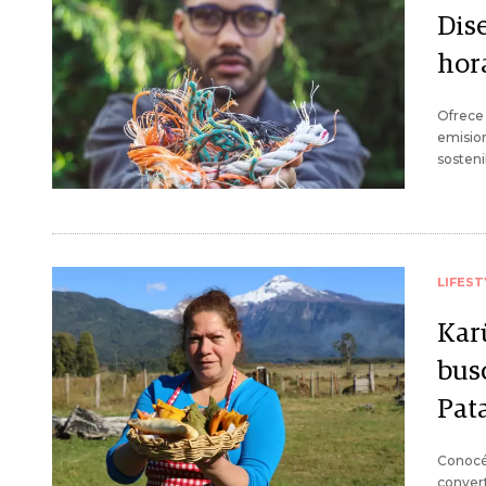
Dise
hor
Ofrece 
emision
sosteni
LIFEST
Kar
bus
Pat
Conocé 
convert