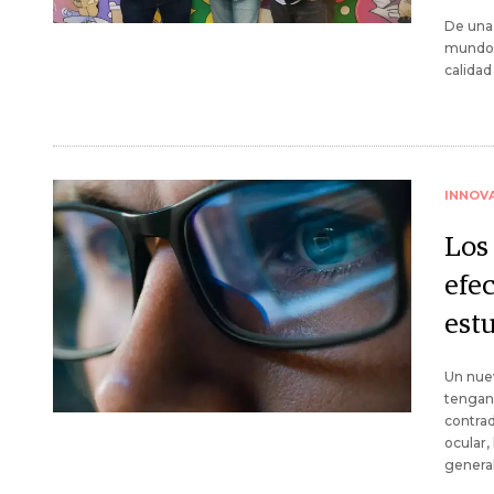
De una 
mundo, 
calidad
INNOV
Los 
efec
est
Un nuev
tengan 
contrad
ocular,
general