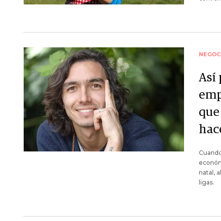
NEGOC
Así
emp
que
hac
Cuando
económ
natal, 
ligas.