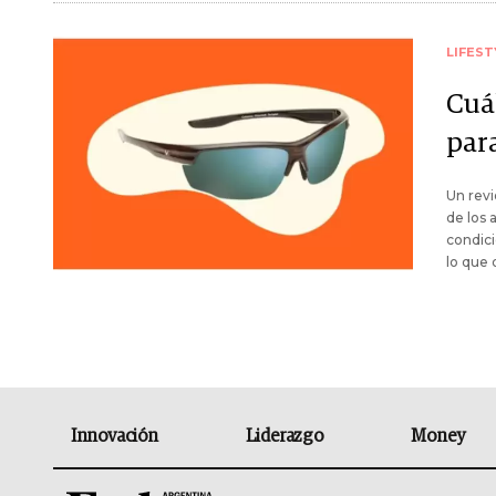
LIFEST
Cuá
para
Un revi
de los 
condici
lo que 
Innovación
Liderazgo
Money