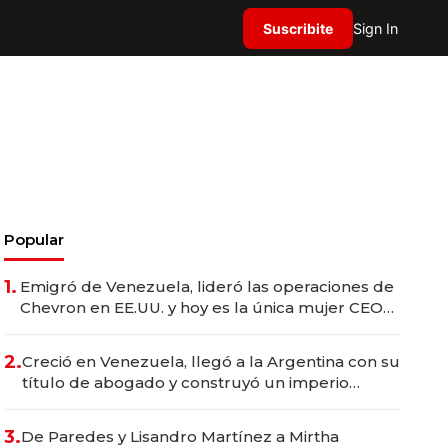
Suscribite
Sign In
Popular
1.
Emigró de Venezuela, lideró las operaciones de
Chevron en EE.UU. y hoy es la única mujer CEO
en Vaca Muerta
2.
Creció en Venezuela, llegó a la Argentina con su
título de abogado y construyó un imperio
gastronómico que revoluciona las marcas "fast
premium"
3.
De Paredes y Lisandro Martínez a Mirtha