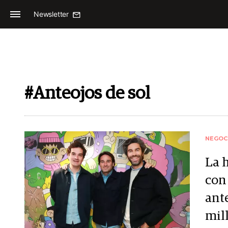
Newsletter
#Anteojos de sol
NEGOC
La 
con
ant
mil