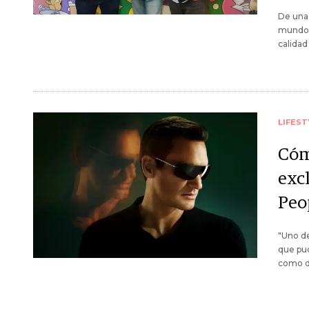
De una 
mundo, 
calidad
LIFEST
Cóm
exc
Peo
"Uno de
que pud
como de