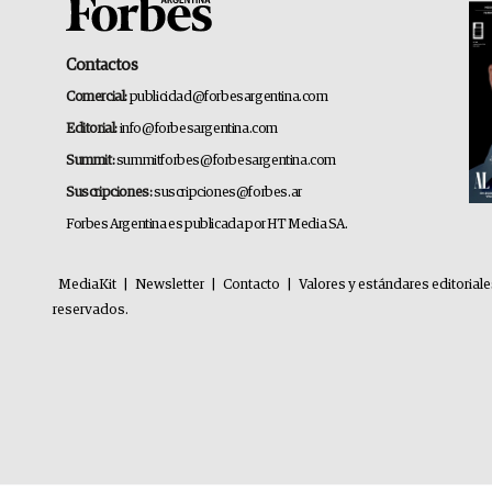
Contactos
Comercial:
publicidad@forbesargentina.com
Editorial:
info@forbesargentina.com
Summit:
summitforbes@forbesargentina.com
Suscripciones:
suscripciones@forbes.ar
Forbes Argentina es publicada por HT Media SA.
MediaKit
|
Newsletter
|
Contacto
|
Valores y estándares editorial
reservados.