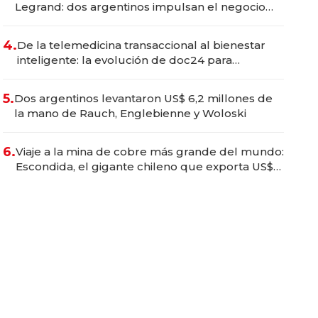
Legrand: dos argentinos impulsan el negocio
del wellness deportivo y el cuidado corporal
4.
De la telemedicina transaccional al bienestar
inteligente: la evolución de doc24 para
transformar a las organizaciones
5.
Dos argentinos levantaron US$ 6,2 millones de
la mano de Rauch, Englebienne y Woloski
6.
Viaje a la mina de cobre más grande del mundo:
Escondida, el gigante chileno que exporta US$
14.000 millones anuales