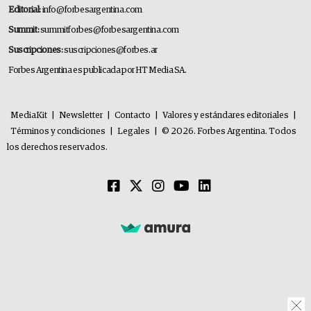
Editorial:
info@forbesargentina.com
Summit:
summitforbes@forbesargentina.com
Suscripciones:
suscripciones@forbes.ar
Forbes Argentina es publicada por HT Media SA.
MediaKit
|
Newsletter
|
Contacto
|
Valores y estándares editoriales
|
Términos y condiciones
|
Legales
|
© 2026. Forbes Argentina. Todos
los derechos reservados.