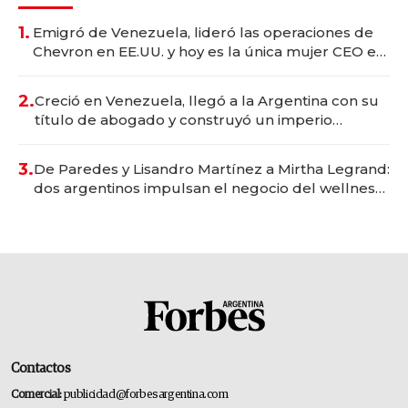
1.
Emigró de Venezuela, lideró las operaciones de
Chevron en EE.UU. y hoy es la única mujer CEO en
Vaca Muerta
2.
Creció en Venezuela, llegó a la Argentina con su
título de abogado y construyó un imperio
gastronómico que revoluciona las marcas "fast
premium"
3.
De Paredes y Lisandro Martínez a Mirtha Legrand:
dos argentinos impulsan el negocio del wellness
deportivo y el cuidado corporal
Contactos
Comercial:
publicidad@forbesargentina.com