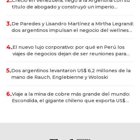
2.
Creció en Venezuela, llegó a la Argentina con su
título de abogado y construyó un imperio
gastronómico que revoluciona las marcas "fast
premium"
3.
De Paredes y Lisandro Martínez a Mirtha Legrand:
dos argentinos impulsan el negocio del wellness
deportivo y el cuidado corporal
4.
El nuevo lujo corporativo: por qué en Perú los
viajes de negocios dejan de ser reuniones para
convertirse en experiencias transformadoras
5.
Dos argentinos levantaron US$ 6,2 millones de la
mano de Rauch, Englebienne y Woloski
6.
Viaje a la mina de cobre más grande del mundo:
Escondida, el gigante chileno que exporta US$
14.000 millones anuales