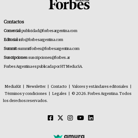
Contactos
Comercial:
publicidad@forbesargentina.com
Editorial:
info@forbesargentina.com
Summit:
summitforbes@forbesargentina.com
Suscripciones:
suscripciones@forbes.ar
Forbes Argentina es publicada por HT Media SA.
MediaKit
|
Newsletter
|
Contacto
|
Valores y estándares editoriales
|
Términos y condiciones
|
Legales
|
© 2026. Forbes Argentina. Todos
los derechos reservados.