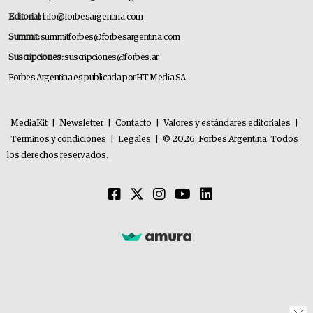
Editorial:
info@forbesargentina.com
Summit:
summitforbes@forbesargentina.com
Suscripciones:
suscripciones@forbes.ar
Forbes Argentina es publicada por HT Media SA.
MediaKit
|
Newsletter
|
Contacto
|
Valores y estándares editoriales
|
Términos y condiciones
|
Legales
|
© 2026. Forbes Argentina. Todos
los derechos reservados.