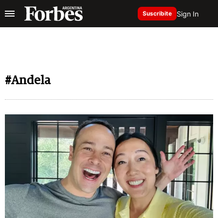
Sign In
Suscribite
#Andela