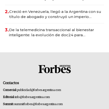
Vaca Muerta
2.
Creció en Venezuela, llegó a la Argentina con su
título de abogado y construyó un imperio
gastronómico que revoluciona las marcas "fast
premium"
3.
De la telemedicina transaccional al bienestar
inteligente: la evolución de doc24 para
transformar a las organizaciones
Contactos
Comercial:
publicidad@forbesargentina.com
Editorial:
info@forbesargentina.com
Summit:
summitforbes@forbesargentina.com