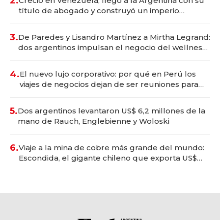
2.
Creció en Venezuela, llegó a la Argentina con su
título de abogado y construyó un imperio
gastronómico que revoluciona las marcas "fast
premium"
3.
De Paredes y Lisandro Martínez a Mirtha Legrand:
dos argentinos impulsan el negocio del wellness
deportivo y el cuidado corporal
4.
El nuevo lujo corporativo: por qué en Perú los
viajes de negocios dejan de ser reuniones para
convertirse en experiencias transformadoras
5.
Dos argentinos levantaron US$ 6,2 millones de la
mano de Rauch, Englebienne y Woloski
6.
Viaje a la mina de cobre más grande del mundo:
Escondida, el gigante chileno que exporta US$
14.000 millones anuales