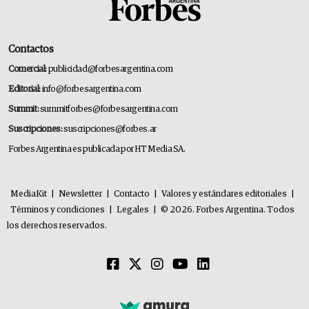
Contactos
Comercial:
publicidad@forbesargentina.com
Editorial:
info@forbesargentina.com
Summit:
summitforbes@forbesargentina.com
Suscripciones:
suscripciones@forbes.ar
Forbes Argentina es publicada por HT Media SA.
MediaKit
|
Newsletter
|
Contacto
|
Valores y estándares editoriales
|
Términos y condiciones
|
Legales
|
© 2026. Forbes Argentina. Todos
los derechos reservados.