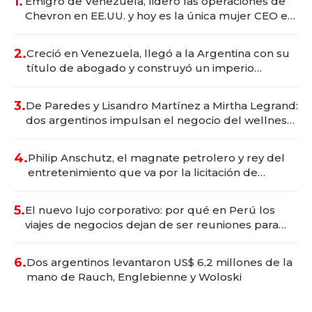
1.
Emigró de Venezuela, lideró las operaciones de
Chevron en EE.UU. y hoy es la única mujer CEO en
Vaca Muerta
2.
Creció en Venezuela, llegó a la Argentina con su
título de abogado y construyó un imperio
gastronómico que revoluciona las marcas "fast
premium"
3.
De Paredes y Lisandro Martínez a Mirtha Legrand:
dos argentinos impulsan el negocio del wellness
deportivo y el cuidado corporal
4.
Philip Anschutz, el magnate petrolero y rey del
entretenimiento que va por la licitación de
Tecnópolis junto a Fénix
5.
El nuevo lujo corporativo: por qué en Perú los
viajes de negocios dejan de ser reuniones para
convertirse en experiencias transformadoras
6.
Dos argentinos levantaron US$ 6,2 millones de la
mano de Rauch, Englebienne y Woloski