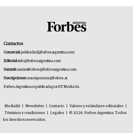
Contactos
Comercial:
publicidad@forbesargentina.com
Editorial:
info@forbesargentina.com
Summit:
summitforbes@forbesargentina.com
Suscripciones:
suscripciones@forbes.ar
Forbes Argentina es publicada por HT Media SA.
MediaKit
|
Newsletter
|
Contacto
|
Valores y estándares editoriales
|
Términos y condiciones
|
Legales
|
© 2026. Forbes Argentina. Todos
los derechos reservados.