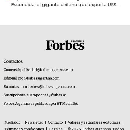
Escondida, el gigante chileno que exporta US$
14.000 millones anuales
Contactos
Comercial:
publicidad@forbesargentina.com
Editorial:
info@forbesargentina.com
Summit:
summitforbes@forbesargentina.com
Suscripciones:
suscripciones@forbes.ar
Forbes Argentina es publicada por HT Media SA.
MediaKit
|
Newsletter
|
Contacto
|
Valores y estándares editoriales
|
Términos y condiciones
|
Legales
|
© 2026. Forbes Argentina. Todos