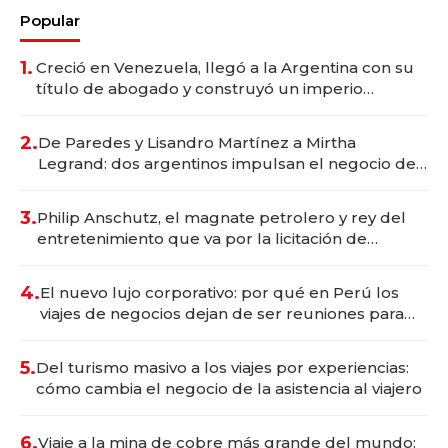
Popular
1.
Creció en Venezuela, llegó a la Argentina con su
título de abogado y construyó un imperio
gastronómico que revoluciona las marcas "fast
premium"
2.
De Paredes y Lisandro Martínez a Mirtha
Legrand: dos argentinos impulsan el negocio del
wellness deportivo y el cuidado corporal
3.
Philip Anschutz, el magnate petrolero y rey del
entretenimiento que va por la licitación de
Tecnópolis junto a Fénix
4.
El nuevo lujo corporativo: por qué en Perú los
viajes de negocios dejan de ser reuniones para
convertirse en experiencias transformadoras
5.
Del turismo masivo a los viajes por experiencias:
cómo cambia el negocio de la asistencia al viajero
6.
Viaje a la mina de cobre más grande del mundo: