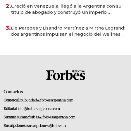
2.
Creció en Venezuela, llegó a la Argentina con su
título de abogado y construyó un imperio
gastronómico que revoluciona las marcas "fast
premium"
3.
De Paredes y Lisandro Martínez a Mirtha Legrand:
dos argentinos impulsan el negocio del wellness
deportivo y el cuidado corporal
Contactos
Comercial:
publicidad@forbesargentina.com
Editorial:
info@forbesargentina.com
Summit:
summitforbes@forbesargentina.com
Suscripciones:
suscripciones@forbes.ar