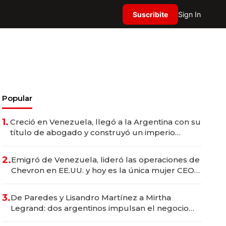
Suscribite
Sign In
Popular
1.
Creció en Venezuela, llegó a la Argentina con su
título de abogado y construyó un imperio
gastronómico que revoluciona las marcas "fast
premium"
2.
Emigró de Venezuela, lideró las operaciones de
Chevron en EE.UU. y hoy es la única mujer CEO
en Vaca Muerta
3.
De Paredes y Lisandro Martínez a Mirtha
Legrand: dos argentinos impulsan el negocio
del wellness deportivo y el cuidado corporal