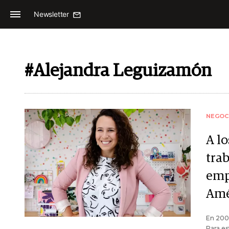
Newsletter
#Alejandra Leguizamón
NEGOC
A lo
trab
emp
Amé
En 200
Para es