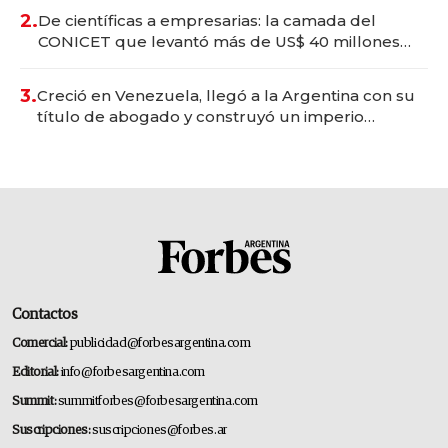
2.
De científicas a empresarias: la camada del
CONICET que levantó más de US$ 40 millones
para fundar startups biotech
3.
Creció en Venezuela, llegó a la Argentina con su
título de abogado y construyó un imperio
gastronómico que revoluciona las marcas "fast
premium"
Contactos
Comercial:
publicidad@forbesargentina.com
Editorial:
info@forbesargentina.com
Summit:
summitforbes@forbesargentina.com
Suscripciones:
suscripciones@forbes.ar