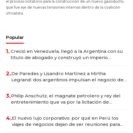
el proceso licitatorio para la construcción de un nuevo gasoducto,
que fue eje de nuevas tensiones internas dentro de la coalición
oficialista.
Popular
1.
Creció en Venezuela, llegó a la Argentina con su
título de abogado y construyó un imperio
gastronómico que revoluciona las marcas "fast
premium"
2.
De Paredes y Lisandro Martínez a Mirtha
Legrand: dos argentinos impulsan el negocio del
wellness deportivo y el cuidado corporal
3.
Philip Anschutz, el magnate petrolero y rey del
entretenimiento que va por la licitación de
Tecnópolis junto a Fénix
4.
El nuevo lujo corporativo: por qué en Perú los
viajes de negocios dejan de ser reuniones para
convertirse en experiencias transformadoras