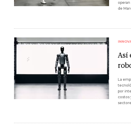
operan 
de Marc
INNOV
Así 
rob
La empr
tecnoló
por int
costos 
sectore