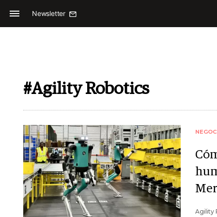
Newsletter
#Agility Robotics
NEGOC
Cóm
hum
Mer
Agility