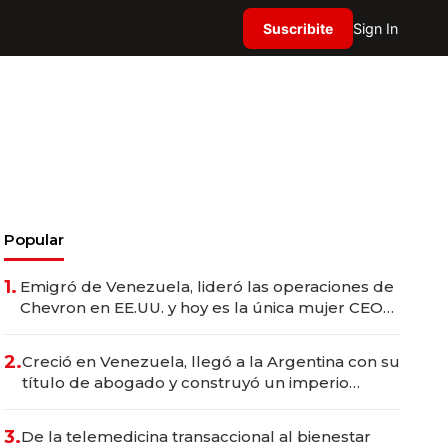
Suscribite
Sign In
Popular
1.
Emigró de Venezuela, lideró las operaciones de
Chevron en EE.UU. y hoy es la única mujer CEO
en Vaca Muerta
2.
Creció en Venezuela, llegó a la Argentina con su
título de abogado y construyó un imperio
gastronómico que revoluciona las marcas "fast
premium"
3.
De la telemedicina transaccional al bienestar