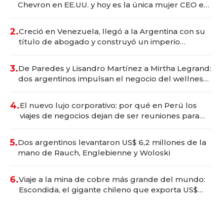
Chevron en EE.UU. y hoy es la única mujer CEO en
Vaca Muerta
2.
Creció en Venezuela, llegó a la Argentina con su
título de abogado y construyó un imperio
gastronómico que revoluciona las marcas "fast
premium"
3.
De Paredes y Lisandro Martínez a Mirtha Legrand:
dos argentinos impulsan el negocio del wellness
deportivo y el cuidado corporal
4.
El nuevo lujo corporativo: por qué en Perú los
viajes de negocios dejan de ser reuniones para
convertirse en experiencias transformadoras
5.
Dos argentinos levantaron US$ 6,2 millones de la
mano de Rauch, Englebienne y Woloski
6.
Viaje a la mina de cobre más grande del mundo:
Escondida, el gigante chileno que exporta US$
14.000 millones anuales