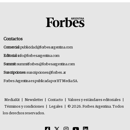
Contactos
Comercial:
publicidad@forbesargentina.com
Editorial:
info@forbesargentina.com
Summit:
summitforbes@forbesargentina.com
Suscripciones:
suscripciones@forbes.ar
Forbes Argentina es publicada por HT Media SA.
MediaKit
|
Newsletter
|
Contacto
|
Valores y estándares editoriales
|
Términos y condiciones
|
Legales
|
© 2026. Forbes Argentina. Todos
los derechos reservados.