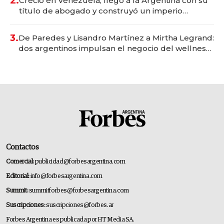
2.
Creció en Venezuela, llegó a la Argentina con su
título de abogado y construyó un imperio
gastronómico que revoluciona las marcas "fast
premium"
3.
De Paredes y Lisandro Martínez a Mirtha Legrand:
dos argentinos impulsan el negocio del wellness
deportivo y el cuidado corporal
Contactos
Comercial:
publicidad@forbesargentina.com
Editorial:
info@forbesargentina.com
Summit:
summitforbes@forbesargentina.com
Suscripciones:
suscripciones@forbes.ar
Forbes Argentina es publicada por HT Media SA.