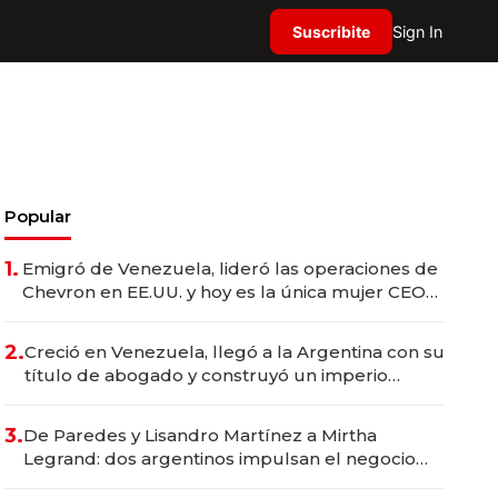
Suscribite
Sign In
Popular
1.
Emigró de Venezuela, lideró las operaciones de
Chevron en EE.UU. y hoy es la única mujer CEO
en Vaca Muerta
2.
Creció en Venezuela, llegó a la Argentina con su
título de abogado y construyó un imperio
gastronómico que revoluciona las marcas "fast
premium"
3.
De Paredes y Lisandro Martínez a Mirtha
Legrand: dos argentinos impulsan el negocio
del wellness deportivo y el cuidado corporal