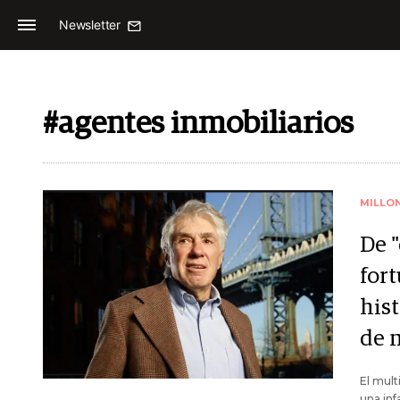
Newsletter
#agentes inmobiliarios
MILLO
De 
for
hist
de 
El mult
una inf