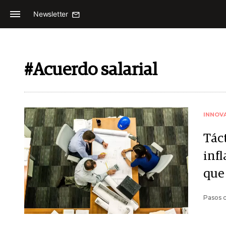
Newsletter
#Acuerdo salarial
INNOV
Tác
infl
que
Pasos c