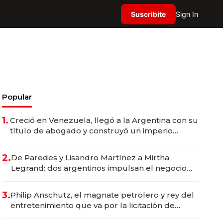
Suscribite
Sign In
Popular
1.
Creció en Venezuela, llegó a la Argentina con su
título de abogado y construyó un imperio
gastronómico que revoluciona las marcas "fast
premium"
2.
De Paredes y Lisandro Martínez a Mirtha
Legrand: dos argentinos impulsan el negocio
del wellness deportivo y el cuidado corporal
3.
Philip Anschutz, el magnate petrolero y rey del
entretenimiento que va por la licitación de
Tecnópolis junto a Fénix