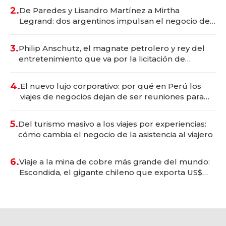
premium"
2.
De Paredes y Lisandro Martínez a Mirtha
Legrand: dos argentinos impulsan el negocio del
wellness deportivo y el cuidado corporal
3.
Philip Anschutz, el magnate petrolero y rey del
entretenimiento que va por la licitación de
Tecnópolis junto a Fénix
4.
El nuevo lujo corporativo: por qué en Perú los
viajes de negocios dejan de ser reuniones para
convertirse en experiencias transformadoras
5.
Del turismo masivo a los viajes por experiencias:
cómo cambia el negocio de la asistencia al viajero
6.
Viaje a la mina de cobre más grande del mundo:
Escondida, el gigante chileno que exporta US$
14.000 millones anuales