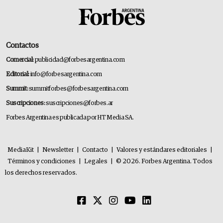
Contactos
Comercial:
publicidad@forbesargentina.com
Editorial:
info@forbesargentina.com
Summit:
summitforbes@forbesargentina.com
Suscripciones:
suscripciones@forbes.ar
Forbes Argentina es publicada por HT Media SA.
MediaKit
|
Newsletter
|
Contacto
|
Valores y estándares editoriales
|
Términos y condiciones
|
Legales
|
© 2026. Forbes Argentina. Todos
los derechos reservados.