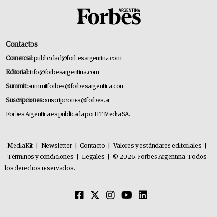
Contactos
Comercial:
publicidad@forbesargentina.com
Editorial:
info@forbesargentina.com
Summit:
summitforbes@forbesargentina.com
Suscripciones:
suscripciones@forbes.ar
Forbes Argentina es publicada por HT Media SA.
MediaKit
|
Newsletter
|
Contacto
|
Valores y estándares editoriales
|
Términos y condiciones
|
Legales
|
© 2026. Forbes Argentina. Todos
los derechos reservados.