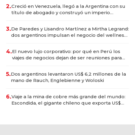
2.
Creció en Venezuela, llegó a la Argentina con su
título de abogado y construyó un imperio
gastronómico que revoluciona las marcas "fast
premium"
3.
De Paredes y Lisandro Martínez a Mirtha Legrand:
dos argentinos impulsan el negocio del wellness
deportivo y el cuidado corporal
4.
El nuevo lujo corporativo: por qué en Perú los
viajes de negocios dejan de ser reuniones para
convertirse en experiencias transformadoras
5.
Dos argentinos levantaron US$ 6,2 millones de la
mano de Rauch, Englebienne y Woloski
6.
Viaje a la mina de cobre más grande del mundo:
Escondida, el gigante chileno que exporta US$
14.000 millones anuales