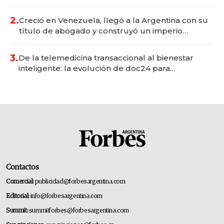
Vaca Muerta
2.
Creció en Venezuela, llegó a la Argentina con su
título de abogado y construyó un imperio
gastronómico que revoluciona las marcas "fast
premium"
3.
De la telemedicina transaccional al bienestar
inteligente: la evolución de doc24 para
transformar a las organizaciones
Contactos
Comercial:
publicidad@forbesargentina.com
Editorial:
info@forbesargentina.com
Summit:
summitforbes@forbesargentina.com