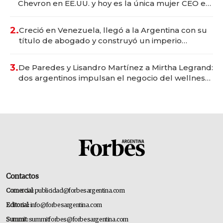
Chevron en EE.UU. y hoy es la única mujer CEO en
Vaca Muerta
2.
Creció en Venezuela, llegó a la Argentina con su
título de abogado y construyó un imperio
gastronómico que revoluciona las marcas "fast
premium"
3.
De Paredes y Lisandro Martínez a Mirtha Legrand:
dos argentinos impulsan el negocio del wellness
deportivo y el cuidado corporal
Contactos
Comercial:
publicidad@forbesargentina.com
Editorial:
info@forbesargentina.com
Summit:
summitforbes@forbesargentina.com