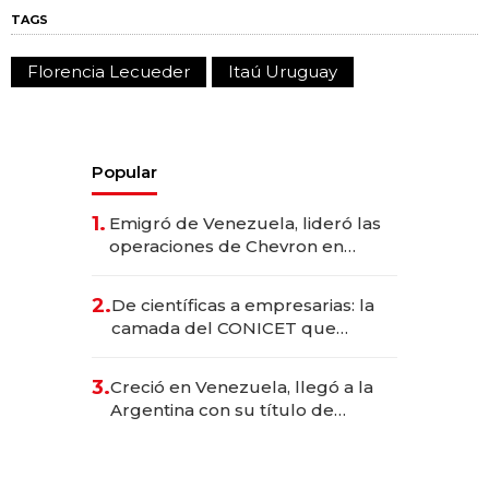
TAGS
Florencia Lecueder
Itaú Uruguay
Popular
1.
Emigró de Venezuela, lideró las
operaciones de Chevron en
EE.UU. y hoy es la única mujer
CEO en Vaca Muerta
2.
De científicas a empresarias: la
camada del CONICET que
levantó más de US$ 40 millones
para fundar startups biotech
3.
Creció en Venezuela, llegó a la
Argentina con su título de
abogado y construyó un imperio
gastronómico que revoluciona
las marcas "fast premium"