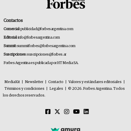
Contactos
Comercial:
publicidad@forbesargentina.com
Editorial:
info@forbesargentina.com
Summit:
summitforbes@forbesargentina.com
Suscripciones:
suscripciones@forbes.ar
Forbes Argentina es publicada por HT Media SA.
MediaKit
|
Newsletter
|
Contacto
|
Valores y estándares editoriales
|
Términos y condiciones
|
Legales
|
© 2026. Forbes Argentina. Todos
los derechos reservados.