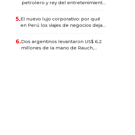
petrolero y rey del entretenimiento
que va por la licitación de
Tecnópolis junto a Fénix
5.
El nuevo lujo corporativo: por qué
en Perú los viajes de negocios dejan
de ser reuniones para convertirse
en experiencias transformadoras
6.
Dos argentinos levantaron US$ 6,2
millones de la mano de Rauch,
Englebienne y Woloski