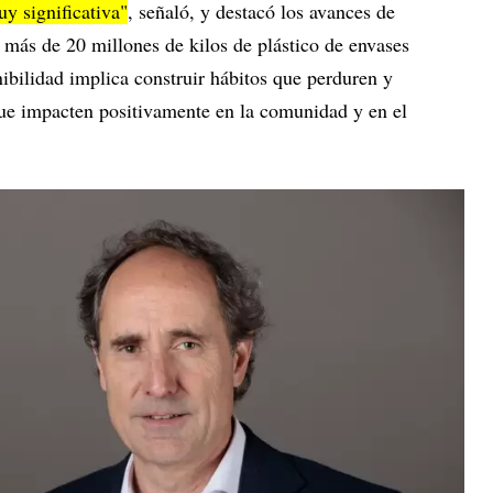
y significativa"
, señaló, y destacó los avances de
más de 20 millones de kilos de plástico de envases
enibilidad implica construir hábitos que perduren y
que impacten positivamente en la comunidad y en el