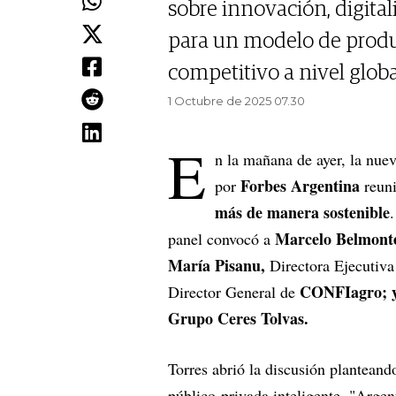
sobre innovación, digital
para un modelo de produc
competitivo a nivel globa
1 Octubre de 2025 07.30
E
n la mañana de ayer, la nue
Forbes Argentina
por
reuni
más de manera sostenible
Marcelo Belmont
panel convocó a
María Pisanu,
Directora Ejecutiv
CONFIagro; y
Director General de
Grupo Ceres Tolvas.
Torres abrió la discusión planteand
público-privada inteligente. "Argen