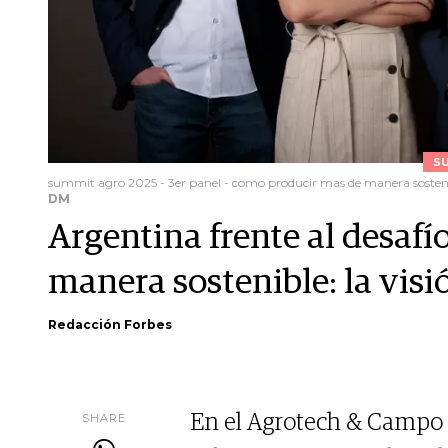
S
summit agro 2025 - 3er panel - como producir mas de manera sosten
DM
Argentina frente al desafí
manera sostenible: la visi
Redacción Forbes
SHARE
En el Agrotech & Campo 