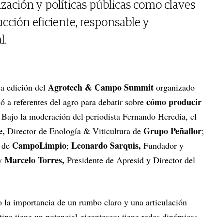
ización y políticas públicas como claves
ción eficiente, responsable y
l.
Agrotech & Campo Summit
va edición del
organizado
cómo producir
ó a referentes del agro para debatir sobre
. Bajo la moderación del periodista Fernando Heredia, el
e,
Grupo Peñaflor
Director de Enología & Viticultura de
;
CampoLimpio
Leonardo Sarquis,
a de
;
Fundador y
 Marcelo Torres,
Presidente de Apresid y Director del
o la importancia de un rumbo claro y una articulación
tina tiene un potencial gigantesco: tiene redes dinámicas