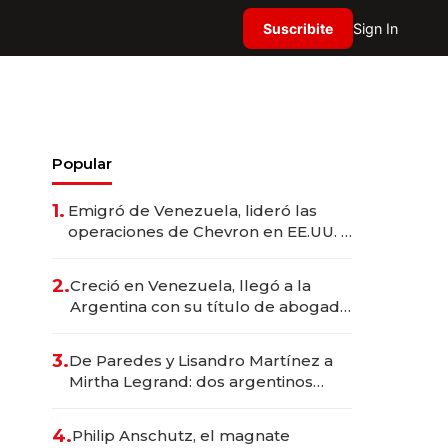
Suscribite
Sign In
Popular
1.
Emigró de Venezuela, lideró las
operaciones de Chevron en EE.UU. y
hoy es la única mujer CEO en Vaca
Muerta
2.
Creció en Venezuela, llegó a la
Argentina con su título de abogado
y construyó un imperio
gastronómico que revoluciona las
3.
De Paredes y Lisandro Martínez a
marcas "fast premium"
Mirtha Legrand: dos argentinos
impulsan el negocio del wellness
deportivo y el cuidado corporal
4.
Philip Anschutz, el magnate