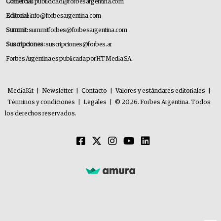
Comercial:
publicidad@forbesargentina.com
Editorial:
info@forbesargentina.com
Summit:
summitforbes@forbesargentina.com
Suscripciones:
suscripciones@forbes.ar
Forbes Argentina es publicada por HT Media SA.
MediaKit
|
Newsletter
|
Contacto
|
Valores y estándares editoriales
|
Términos y condiciones
|
Legales
|
© 2026. Forbes Argentina. Todos
los derechos reservados.