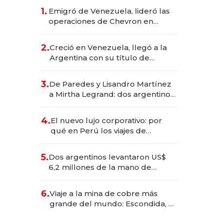
1.
Emigró de Venezuela, lideró las
operaciones de Chevron en
EE.UU. y hoy es la única mujer
CEO en Vaca Muerta
2.
Creció en Venezuela, llegó a la
Argentina con su título de
abogado y construyó un imperio
gastronómico que revoluciona
3.
De Paredes y Lisandro Martínez
las marcas "fast premium"
a Mirtha Legrand: dos argentinos
impulsan el negocio del wellness
deportivo y el cuidado corporal
4.
El nuevo lujo corporativo: por
qué en Perú los viajes de
negocios dejan de ser reuniones
para convertirse en experiencias
5.
Dos argentinos levantaron US$
transformadoras
6,2 millones de la mano de
Rauch, Englebienne y Woloski
6.
Viaje a la mina de cobre más
grande del mundo: Escondida, el
gigante chileno que exporta US$