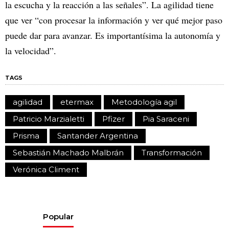
la escucha y la reacción a las señales”. La agilidad tiene
que ver “con procesar la información y ver qué mejor paso
puede dar para avanzar. Es importantísima la autonomía y
la velocidad”.
TAGS
agilidad
etermax
Metodología agil
Patricio Marzialetti
Pfizer
Pia Saraceni
Prisma
Santander Argentina
Sebastián Machado Malbrán
Transformación
Verónica Climent
Popular