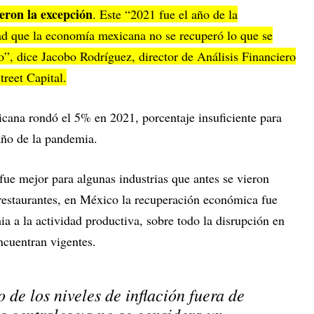
eron la excepción
. Este “2021 fue el año de la
ad que la economía mexicana no se recuperó lo que se
o”, dice Jacobo Rodríguez, director de Análisis Financiero
treet Capital.
cana rondó el 5% en 2021, porcentaje insuficiente para
año de la pandemia.
 fue mejor para algunas industrias que antes se vieron
 restaurantes, en México la recuperación económica fue
a a la actividad productiva, sobre todo la disrupción en
ncuentran vigentes.
 de los niveles de inflación fuera de