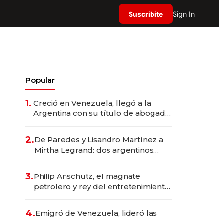
Suscribite
Sign In
Popular
1.
Creció en Venezuela, llegó a la
Argentina con su título de abogado
y construyó un imperio
gastronómico que revoluciona las
2.
De Paredes y Lisandro Martínez a
marcas "fast premium"
Mirtha Legrand: dos argentinos
impulsan el negocio del wellness
deportivo y el cuidado corporal
3.
Philip Anschutz, el magnate
petrolero y rey del entretenimiento
que va por la licitación de
Tecnópolis junto a Fénix
4.
Emigró de Venezuela, lideró las