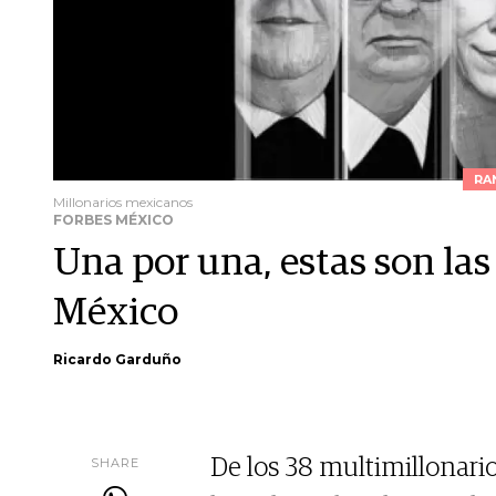
RA
Millonarios mexicanos
FORBES MÉXICO
Una por una, estas son la
México
Ricardo Garduño
SHARE
De los 38 multimillonari