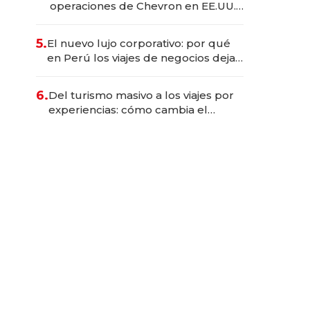
operaciones de Chevron en EE.UU.
y hoy es la única mujer CEO en Vaca
Muerta
5.
El nuevo lujo corporativo: por qué
en Perú los viajes de negocios dejan
de ser reuniones para convertirse
en experiencias transformadoras
6.
Del turismo masivo a los viajes por
experiencias: cómo cambia el
negocio de la asistencia al viajero