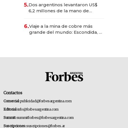
para convertirse en experiencias
5.
Dos argentinos levantaron US$
transformadoras
6,2 millones de la mano de
Rauch, Englebienne y Woloski
6.
Viaje a la mina de cobre más
grande del mundo: Escondida, el
gigante chileno que exporta US$
14.000 millones anuales
Contactos
Comercial:
publicidad@forbesargentina.com
Editorial:
info@forbesargentina.com
Summit:
summitforbes@forbesargentina.com
Suscripciones:
suscripciones@forbes.ar