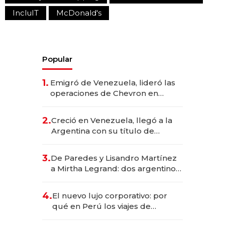
IncluIT
McDonald's
Popular
1.
Emigró de Venezuela, lideró las
operaciones de Chevron en
EE.UU. y hoy es la única mujer
CEO en Vaca Muerta
2.
Creció en Venezuela, llegó a la
Argentina con su título de
abogado y construyó un imperio
gastronómico que revoluciona
3.
De Paredes y Lisandro Martínez
las marcas "fast premium"
a Mirtha Legrand: dos argentinos
impulsan el negocio del wellness
deportivo y el cuidado corporal
4.
El nuevo lujo corporativo: por
qué en Perú los viajes de
negocios dejan de ser reuniones