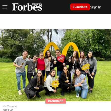
Sign In
Suscribite
RANKINGS
McDonald
GPTW