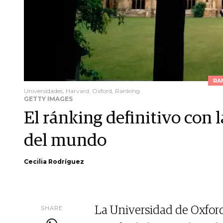
RA
Universidades, Harvard, Oxford, Ranking
GETTY IMAGES
El ránking definitivo con 
del mundo
Cecilia Rodríguez
SHARE
La Universidad de Oxford