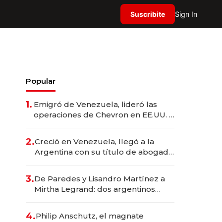
Suscribite
Sign In
Popular
1.
Emigró de Venezuela, lideró las
operaciones de Chevron en EE.UU. y
hoy es la única mujer CEO en Vaca
Muerta
2.
Creció en Venezuela, llegó a la
Argentina con su título de abogado
y construyó un imperio
gastronómico que revoluciona las
3.
De Paredes y Lisandro Martínez a
marcas "fast premium"
Mirtha Legrand: dos argentinos
impulsan el negocio del wellness
deportivo y el cuidado corporal
4.
Philip Anschutz, el magnate