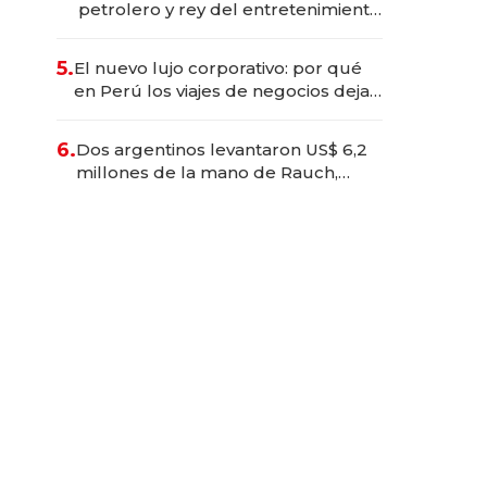
petrolero y rey del entretenimiento
que va por la licitación de
Tecnópolis junto a Fénix
5.
El nuevo lujo corporativo: por qué
en Perú los viajes de negocios dejan
de ser reuniones para convertirse
en experiencias transformadoras
6.
Dos argentinos levantaron US$ 6,2
millones de la mano de Rauch,
Englebienne y Woloski