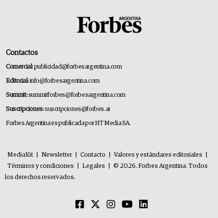
Contactos
Comercial:
publicidad@forbesargentina.com
Editorial:
info@forbesargentina.com
Summit:
summitforbes@forbesargentina.com
Suscripciones:
suscripciones@forbes.ar
Forbes Argentina es publicada por HT Media SA.
MediaKit
|
Newsletter
|
Contacto
|
Valores y estándares editoriales
|
Términos y condiciones
|
Legales
|
© 2026. Forbes Argentina. Todos
los derechos reservados.