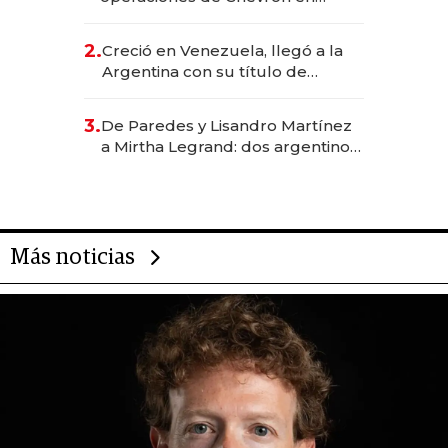
EE.UU. y hoy es la única mujer
CEO en Vaca Muerta
2.
Creció en Venezuela, llegó a la
Argentina con su título de
abogado y construyó un imperio
gastronómico que revoluciona
3.
De Paredes y Lisandro Martínez
las marcas "fast premium"
a Mirtha Legrand: dos argentinos
impulsan el negocio del wellness
deportivo y el cuidado corporal
Más noticias