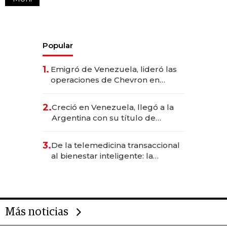
Popular
1.
Emigró de Venezuela, lideró las
operaciones de Chevron en
EE.UU. y hoy es la única mujer
CEO en Vaca Muerta
2.
Creció en Venezuela, llegó a la
Argentina con su título de
abogado y construyó un imperio
gastronómico que revoluciona
3.
De la telemedicina transaccional
las marcas "fast premium"
al bienestar inteligente: la
evolución de doc24 para
transformar a las organizaciones
Más noticias