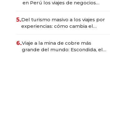
en Perú los viajes de negocios
dejan de ser reuniones para
convertirse en experiencias
5.
Del turismo masivo a los viajes por
transformadoras
experiencias: cómo cambia el
negocio de la asistencia al viajero
6.
Viaje a la mina de cobre más
grande del mundo: Escondida, el
gigante chileno que exporta US$
14.000 millones anuales