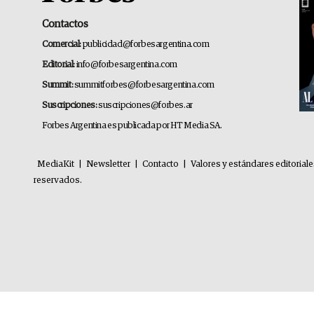
Contactos
Comercial:
publicidad@forbesargentina.com
Editorial:
info@forbesargentina.com
Summit:
summitforbes@forbesargentina.com
Suscripciones:
suscripciones@forbes.ar
Forbes Argentina es publicada por HT Media SA.
MediaKit
|
Newsletter
|
Contacto
|
Valores y estándares editorial
reservados.