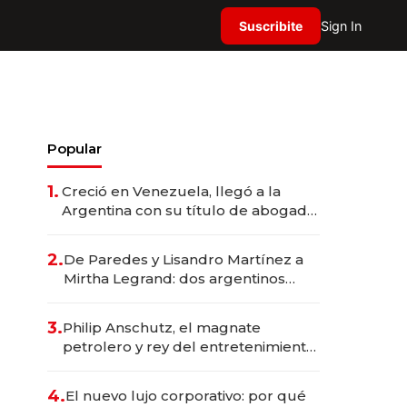
Suscribite
Sign In
Popular
1.
Creció en Venezuela, llegó a la
Argentina con su título de abogado
y construyó un imperio
gastronómico que revoluciona las
2.
De Paredes y Lisandro Martínez a
marcas "fast premium"
Mirtha Legrand: dos argentinos
impulsan el negocio del wellness
deportivo y el cuidado corporal
3.
Philip Anschutz, el magnate
petrolero y rey del entretenimiento
que va por la licitación de
Tecnópolis junto a Fénix
4.
El nuevo lujo corporativo: por qué