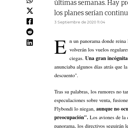
últimas semanas. Hay pr
los planes serían continu
3 Septiembre de 2020 11.04
E
n un panorama donde reina l
volverán los vuelos regulare
Una gran incógnita
ciegas.
anunciaba algunos días atrás que l
descuento".
Tras su palabras, los rumores no ta
especulaciones sobre venta, fusion
aunque no ocul
Flybondi lo niegan,
preocupación".
Los aviones de la 
panorama, los directivos seguirán l