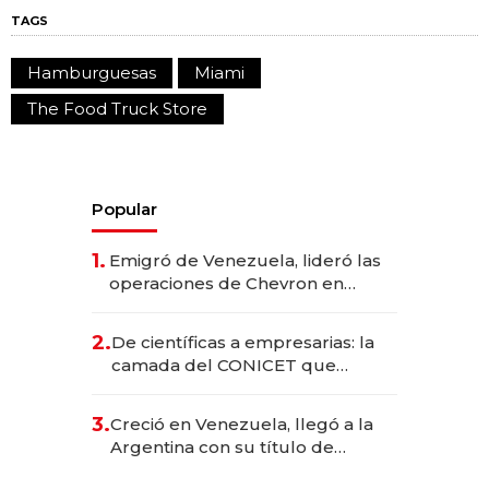
TAGS
Hamburguesas
Miami
The Food Truck Store
Popular
1.
Emigró de Venezuela, lideró las
operaciones de Chevron en
EE.UU. y hoy es la única mujer
CEO en Vaca Muerta
2.
De científicas a empresarias: la
camada del CONICET que
levantó más de US$ 40 millones
para fundar startups biotech
3.
Creció en Venezuela, llegó a la
Argentina con su título de
abogado y construyó un imperio