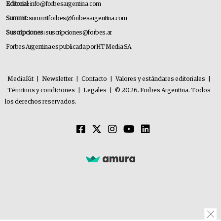
Editorial:
info@forbesargentina.com
Summit:
summitforbes@forbesargentina.com
Suscripciones:
suscripciones@forbes.ar
Forbes Argentina es publicada por HT Media SA.
MediaKit
|
Newsletter
|
Contacto
|
Valores y estándares editoriales
|
Términos y condiciones
|
Legales
|
© 2026. Forbes Argentina. Todos
los derechos reservados.