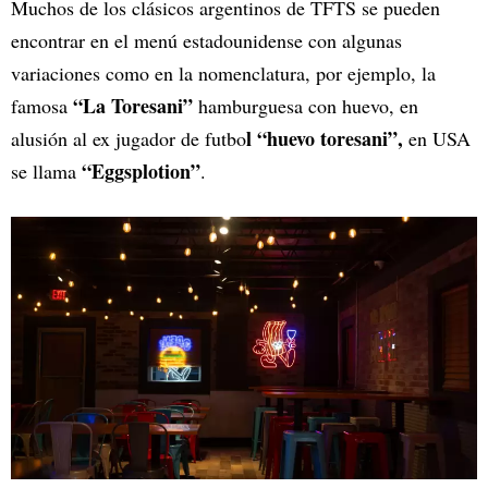
Muchos de los clásicos argentinos de TFTS se pueden
encontrar en el menú estadounidense con algunas
variaciones como en la nomenclatura, por ejemplo, la
“La Toresani”
famosa
hamburguesa con huevo, en
l “huevo toresani”,
alusión al ex jugador de futbo
en USA
“Eggsplotion”
se llama
.