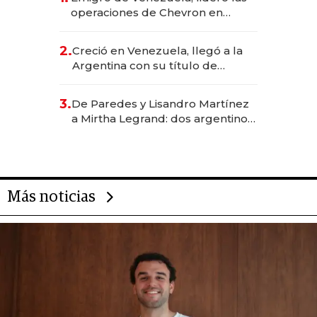
operaciones de Chevron en
EE.UU. y hoy es la única mujer
CEO en Vaca Muerta
2.
Creció en Venezuela, llegó a la
Argentina con su título de
abogado y construyó un imperio
gastronómico que revoluciona
3.
De Paredes y Lisandro Martínez
las marcas "fast premium"
a Mirtha Legrand: dos argentinos
impulsan el negocio del wellness
deportivo y el cuidado corporal
Más noticias