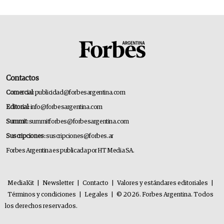
Contactos
Comercial:
publicidad@forbesargentina.com
Editorial:
info@forbesargentina.com
Summit:
summitforbes@forbesargentina.com
Suscripciones:
suscripciones@forbes.ar
Forbes Argentina es publicada por HT Media SA.
MediaKit
|
Newsletter
|
Contacto
|
Valores y estándares editoriales
|
Términos y condiciones
|
Legales
|
© 2026. Forbes Argentina. Todos
los derechos reservados.