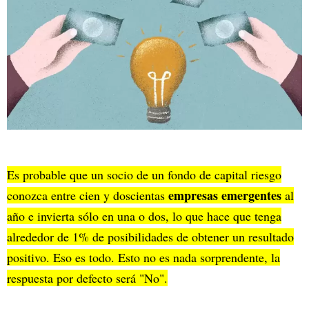
Es probable que un socio de un fondo de capital riesgo
empresas emergentes
conozca entre cien y doscientas
al
año e invierta sólo en una o dos, lo que hace que tenga
alrededor de 1% de posibilidades de obtener un resultado
positivo. Eso es todo. Esto no es nada sorprendente, la
respuesta por defecto será "No".