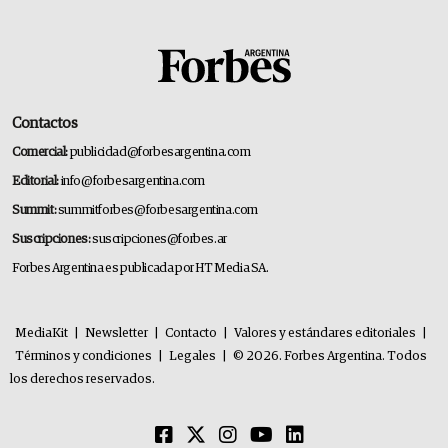
Contactos
Comercial:
publicidad@forbesargentina.com
Editorial:
info@forbesargentina.com
Summit:
summitforbes@forbesargentina.com
Suscripciones:
suscripciones@forbes.ar
Forbes Argentina es publicada por HT Media SA.
MediaKit
|
Newsletter
|
Contacto
|
Valores y estándares editoriales
|
Términos y condiciones
|
Legales
|
© 2026. Forbes Argentina. Todos
los derechos reservados.