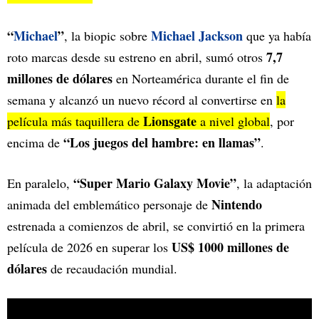
“
Michael
”
Michael Jackson
, la biopic sobre
que ya había
7,7
roto marcas desde su estreno en abril, sumó otros
millones de dólares
en Norteamérica durante el fin de
semana y alcanzó un nuevo récord al convertirse en
la
Lionsgate
película más taquillera de
a nivel global
, por
“Los juegos del hambre: en llamas”
encima de
.
“Super Mario Galaxy Movie”
En paralelo,
, la adaptación
Nintendo
animada del emblemático personaje de
estrenada a comienzos de abril, se convirtió en la primera
US$ 1000
millones de
película de 2026 en superar los
dólares
de recaudación mundial.