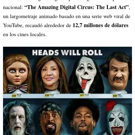
“The Amazing Digital Circus: The Last Act”
nacional:
,
un largometraje animado basado en una serie web viral de
12,7 millones de dólares
YouTube, recaudó alrededor de
en los cines locales.