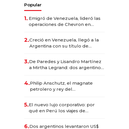
Popular
1.
Emigró de Venezuela, lideró las
operaciones de Chevron en
EE.UU. y hoy es la única mujer
CEO en Vaca Muerta
2.
Creció en Venezuela, llegó a la
Argentina con su título de
abogado y construyó un imperio
gastronómico que revoluciona
3.
De Paredes y Lisandro Martínez
las marcas "fast premium"
a Mirtha Legrand: dos argentinos
impulsan el negocio del wellness
deportivo y el cuidado corporal
4.
Philip Anschutz, el magnate
petrolero y rey del
entretenimiento que va por la
licitación de Tecnópolis junto a
5.
El nuevo lujo corporativo: por
Fénix
qué en Perú los viajes de
negocios dejan de ser reuniones
para convertirse en experiencias
6.
Dos argentinos levantaron US$
transformadoras