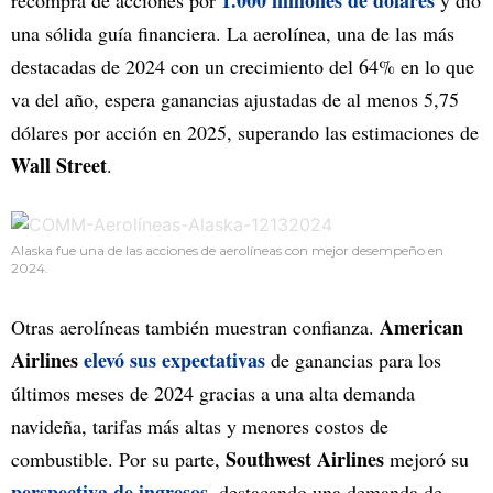
1.000 millones de dólares
recompra de acciones por
y dio
una sólida guía financiera. La aerolínea, una de las más
destacadas de 2024 con un crecimiento del 64% en lo que
va del año, espera ganancias ajustadas de al menos 5,75
dólares por acción en 2025, superando las estimaciones de
Wall Street
.
Alaska fue una de las acciones de aerolíneas con mejor desempeño en
2024.
American
Otras aerolíneas también muestran confianza.
Airlines
elevó sus expectativas
de ganancias para los
últimos meses de 2024 gracias a una alta demanda
navideña, tarifas más altas y menores costos de
Southwest Airlines
combustible. Por su parte,
mejoró su
perspectiva de ingresos
, destacando una demanda de