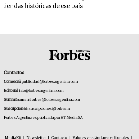
tiendas históricas de ese país
Contactos
Comercial:
publicidad@forbesargentina.com
Editorial:
info@forbesargentina.com
Summit:
summitforbes@forbesargentina.com
Suscripciones:
suscripciones@forbes.ar
Forbes Argentina es publicada por HT Media SA.
MediaKit
|
Newsletter
|
Contacto
|
Valores y estándares editoriales
|