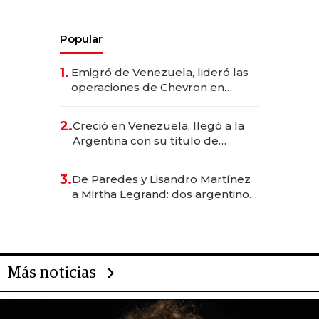
Popular
1.
Emigró de Venezuela, lideró las
operaciones de Chevron en
EE.UU. y hoy es la única mujer
CEO en Vaca Muerta
2.
Creció en Venezuela, llegó a la
Argentina con su título de
abogado y construyó un imperio
gastronómico que revoluciona
3.
De Paredes y Lisandro Martínez
las marcas "fast premium"
a Mirtha Legrand: dos argentinos
impulsan el negocio del wellness
deportivo y el cuidado corporal
Más noticias