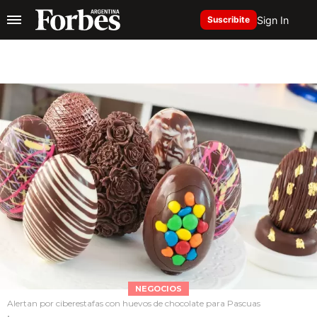
Sign In
Suscribite
NEGOCIOS
Alertan por ciberestafas con huevos de chocolate para Pascuas
.