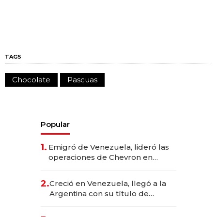
TAGS
Chocolate
Pascuas
Popular
1.
Emigró de Venezuela, lideró las
operaciones de Chevron en
EE.UU. y hoy es la única mujer
CEO en Vaca Muerta
2.
Creció en Venezuela, llegó a la
Argentina con su título de
abogado y construyó un imperio
gastronómico que revoluciona