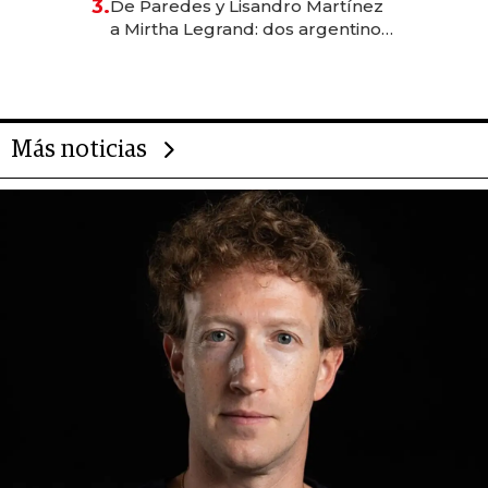
3.
De Paredes y Lisandro Martínez
las marcas "fast premium"
a Mirtha Legrand: dos argentinos
impulsan el negocio del wellness
deportivo y el cuidado corporal
Más noticias