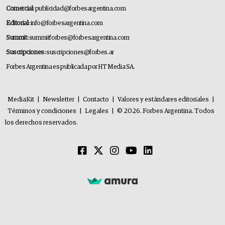
Comercial:
publicidad@forbesargentina.com
Editorial:
info@forbesargentina.com
Summit:
summitforbes@forbesargentina.com
Suscripciones:
suscripciones@forbes.ar
Forbes Argentina es publicada por HT Media SA.
MediaKit
|
Newsletter
|
Contacto
|
Valores y estándares editoriales
|
Términos y condiciones
|
Legales
|
© 2026. Forbes Argentina. Todos
los derechos reservados.