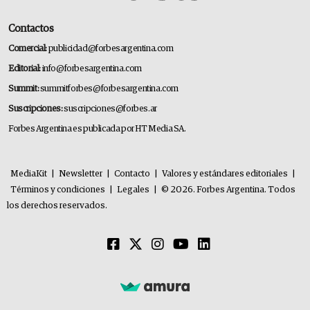
Contactos
Comercial:
publicidad@forbesargentina.com
Editorial:
info@forbesargentina.com
Summit:
summitforbes@forbesargentina.com
Suscripciones:
suscripciones@forbes.ar
Forbes Argentina es publicada por HT Media SA.
MediaKit
|
Newsletter
|
Contacto
|
Valores y estándares editoriales
|
Términos y condiciones
|
Legales
|
© 2026. Forbes Argentina. Todos
los derechos reservados.