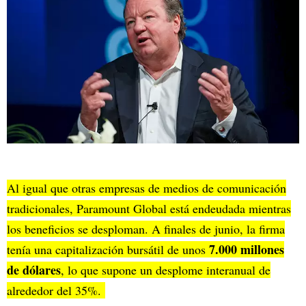
Al igual que otras empresas de medios de comunicación
tradicionales, Paramount Global está endeudada mientras
los beneficios se desploman. A finales de junio, la firma
7.000 millones
tenía una capitalización bursátil de unos
de dólares
, lo que supone un desplome interanual de
alrededor del 35%.