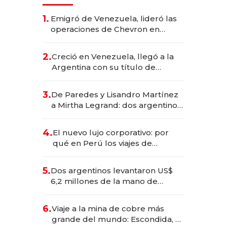
1.
Emigró de Venezuela, lideró las
operaciones de Chevron en
EE.UU. y hoy es la única mujer
CEO en Vaca Muerta
2.
Creció en Venezuela, llegó a la
Argentina con su título de
abogado y construyó un imperio
gastronómico que revoluciona
3.
De Paredes y Lisandro Martínez
las marcas "fast premium"
a Mirtha Legrand: dos argentinos
impulsan el negocio del wellness
deportivo y el cuidado corporal
4.
El nuevo lujo corporativo: por
qué en Perú los viajes de
negocios dejan de ser reuniones
para convertirse en experiencias
5.
Dos argentinos levantaron US$
transformadoras
6,2 millones de la mano de
Rauch, Englebienne y Woloski
6.
Viaje a la mina de cobre más
grande del mundo: Escondida, el