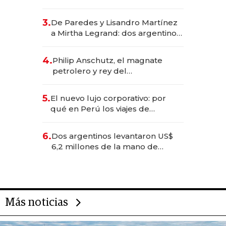
abogado y construyó un imperio
gastronómico que revoluciona
3.
De Paredes y Lisandro Martínez
las marcas "fast premium"
a Mirtha Legrand: dos argentinos
impulsan el negocio del wellness
deportivo y el cuidado corporal
4.
Philip Anschutz, el magnate
petrolero y rey del
entretenimiento que va por la
licitación de Tecnópolis junto a
5.
El nuevo lujo corporativo: por
Fénix
qué en Perú los viajes de
negocios dejan de ser reuniones
para convertirse en experiencias
6.
Dos argentinos levantaron US$
transformadoras
6,2 millones de la mano de
Rauch, Englebienne y Woloski
Más noticias