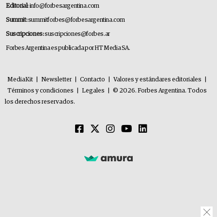
Editorial:
info@forbesargentina.com
Summit:
summitforbes@forbesargentina.com
Suscripciones:
suscripciones@forbes.ar
Forbes Argentina es publicada por HT Media SA.
MediaKit
|
Newsletter
|
Contacto
|
Valores y estándares editoriales
|
Términos y condiciones
|
Legales
|
© 2026. Forbes Argentina. Todos
los derechos reservados.