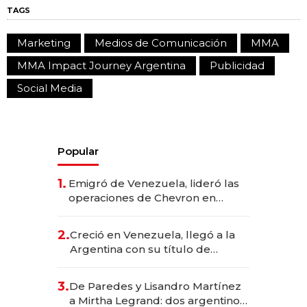
TAGS
Marketing
Medios de Comunicación
MMA
MMA Impact Journey Argentina
Publicidad
Social Media
Popular
1.
Emigró de Venezuela, lideró las
operaciones de Chevron en
EE.UU. y hoy es la única mujer
CEO en Vaca Muerta
2.
Creció en Venezuela, llegó a la
Argentina con su título de
abogado y construyó un imperio
gastronómico que revoluciona
3.
De Paredes y Lisandro Martínez
las marcas "fast premium"
a Mirtha Legrand: dos argentinos