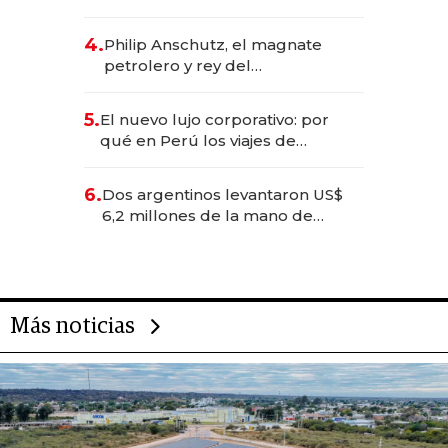
impulsan el negocio del wellness
deportivo y el cuidado corporal
4.
Philip Anschutz, el magnate
petrolero y rey del
entretenimiento que va por la
licitación de Tecnópolis junto a
5.
El nuevo lujo corporativo: por
Fénix
qué en Perú los viajes de
negocios dejan de ser reuniones
para convertirse en experiencias
6.
Dos argentinos levantaron US$
transformadoras
6,2 millones de la mano de
Rauch, Englebienne y Woloski
Más noticias