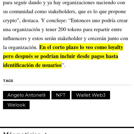
para seguir dando y ya hay organizaciones naciendo con
su comunidad como stakeholders, que es lo que propone
crypto”, destaca. Y concluye: “Entonces uno podría crear
una organización y tener 200 tokens para repartir entre
influencers y estos serán stakeholder y crecerán junto con
En el corto plazo lo veo como loyalty
la organización.
pero después se podrían incluir desde pagos hasta
identificación de usuarios
”.
TAGS
Angelo Antonelli
NFT
Wallet Web3
Welook