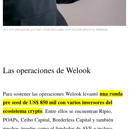
40 mil personas ya han interactuado con la plataforma Welook
Las operaciones de Welook
una ronda
Para sostener las operaciones Welook levantó
pre seed de US$ 850 mil con varios inversores del
ecosistema crypto
. Entre ellos se encuentran Ripio,
POAPs, Ceibo Capital, Borderless Capital y también
muchos ángeles como el fundador de AVE e incluso