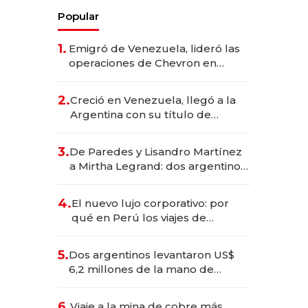
Popular
1.
Emigró de Venezuela, lideró las
operaciones de Chevron en
EE.UU. y hoy es la única mujer
CEO en Vaca Muerta
2.
Creció en Venezuela, llegó a la
Argentina con su título de
abogado y construyó un imperio
gastronómico que revoluciona
3.
De Paredes y Lisandro Martínez
las marcas "fast premium"
a Mirtha Legrand: dos argentinos
impulsan el negocio del wellness
deportivo y el cuidado corporal
4.
El nuevo lujo corporativo: por
qué en Perú los viajes de
negocios dejan de ser reuniones
para convertirse en experiencias
5.
Dos argentinos levantaron US$
transformadoras
6,2 millones de la mano de
Rauch, Englebienne y Woloski
6.
Viaje a la mina de cobre más