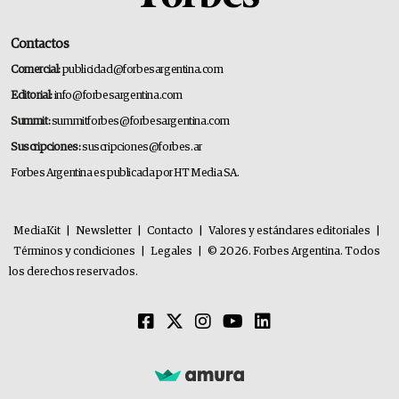
Contactos
Comercial:
publicidad@forbesargentina.com
Editorial:
info@forbesargentina.com
Summit:
summitforbes@forbesargentina.com
Suscripciones:
suscripciones@forbes.ar
Forbes Argentina es publicada por HT Media SA.
MediaKit
|
Newsletter
|
Contacto
|
Valores y estándares editoriales
|
Términos y condiciones
|
Legales
|
© 2026. Forbes Argentina. Todos
los derechos reservados.