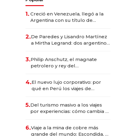
1.
Creció en Venezuela, llegó a la
Argentina con su título de
abogado y construyó un imperio
gastronómico que revoluciona
2.
De Paredes y Lisandro Martínez
las marcas "fast premium"
a Mirtha Legrand: dos argentinos
impulsan el negocio del wellness
deportivo y el cuidado corporal
3.
Philip Anschutz, el magnate
petrolero y rey del
entretenimiento que va por la
licitación de Tecnópolis junto a
4.
El nuevo lujo corporativo: por
Fénix
qué en Perú los viajes de
negocios dejan de ser reuniones
para convertirse en experiencias
5.
Del turismo masivo a los viajes
transformadoras
por experiencias: cómo cambia el
negocio de la asistencia al viajero
6.
Viaje a la mina de cobre más
grande del mundo: Escondida, el