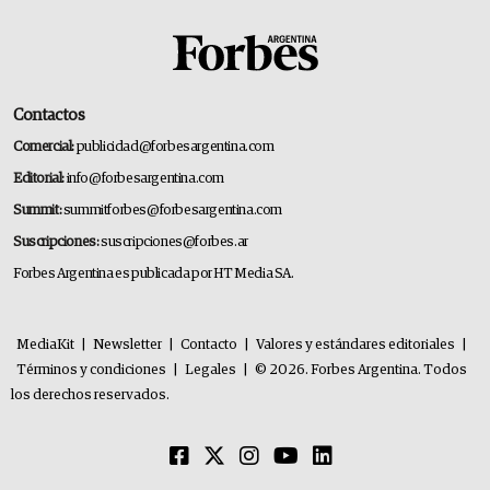
Contactos
Comercial:
publicidad@forbesargentina.com
Editorial:
info@forbesargentina.com
Summit:
summitforbes@forbesargentina.com
Suscripciones:
suscripciones@forbes.ar
Forbes Argentina es publicada por HT Media SA.
MediaKit
|
Newsletter
|
Contacto
|
Valores y estándares editoriales
|
Términos y condiciones
|
Legales
|
© 2026. Forbes Argentina. Todos
los derechos reservados.