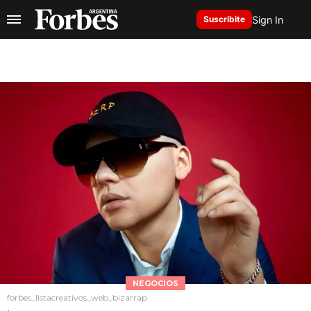
Sign In
Suscribite
NEGOCIOS
forbes_listacreativos_web_bizarrap
.