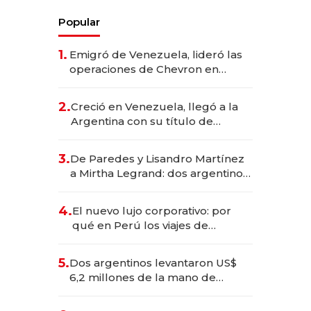
Popular
1.
Emigró de Venezuela, lideró las
operaciones de Chevron en
EE.UU. y hoy es la única mujer
CEO en Vaca Muerta
2.
Creció en Venezuela, llegó a la
Argentina con su título de
abogado y construyó un imperio
gastronómico que revoluciona
3.
De Paredes y Lisandro Martínez
las marcas "fast premium"
a Mirtha Legrand: dos argentinos
impulsan el negocio del wellness
deportivo y el cuidado corporal
4.
El nuevo lujo corporativo: por
qué en Perú los viajes de
negocios dejan de ser reuniones
para convertirse en experiencias
5.
Dos argentinos levantaron US$
transformadoras
6,2 millones de la mano de
Rauch, Englebienne y Woloski