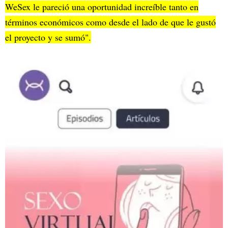
WeSex le pareció una oportunidad increíble tanto en
términos económicos como desde el lado de que le gustó
el proyecto y se sumó".