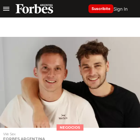
Sign In
Suscribite
NEGOCIOS
We Sex
FORBES ARGENTINA