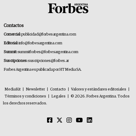
Contactos
Comercial:
publicidad@forbesargentina.com
Editorial:
info@forbesargentina.com
Summit:
summitforbes@forbesargentina.com
Suscripciones:
suscripciones@forbes.ar
Forbes Argentina es publicada por HT Media SA.
MediaKit
|
Newsletter
|
Contacto
|
Valores y estándares editoriales
|
Términos y condiciones
|
Legales
|
© 2026. Forbes Argentina. Todos
los derechos reservados.