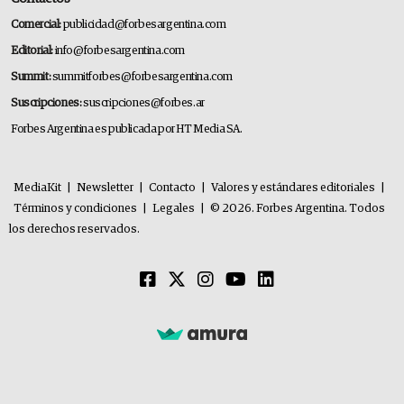
Comercial:
publicidad@forbesargentina.com
Editorial:
info@forbesargentina.com
Summit:
summitforbes@forbesargentina.com
Suscripciones:
suscripciones@forbes.ar
Forbes Argentina es publicada por HT Media SA.
MediaKit
|
Newsletter
|
Contacto
|
Valores y estándares editoriales
|
Términos y condiciones
|
Legales
|
© 2026. Forbes Argentina. Todos
los derechos reservados.