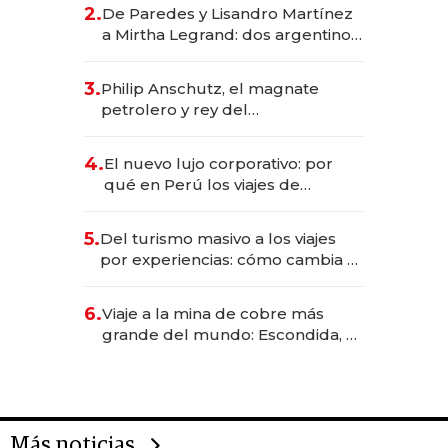
gastronómico que revoluciona
2.
De Paredes y Lisandro Martínez
las marcas "fast premium"
a Mirtha Legrand: dos argentinos
impulsan el negocio del wellness
deportivo y el cuidado corporal
3.
Philip Anschutz, el magnate
petrolero y rey del
entretenimiento que va por la
licitación de Tecnópolis junto a
4.
El nuevo lujo corporativo: por
Fénix
qué en Perú los viajes de
negocios dejan de ser reuniones
para convertirse en experiencias
5.
Del turismo masivo a los viajes
transformadoras
por experiencias: cómo cambia el
negocio de la asistencia al viajero
6.
Viaje a la mina de cobre más
grande del mundo: Escondida, el
gigante chileno que exporta US$
14.000 millones anuales
Más noticias